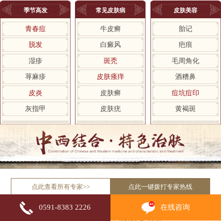
季节高发
常见皮肤病
皮肤美容
青春痘
牛皮癣
胎记
脱发
白癜风
疤痕
湿疹
斑秃
毛周角化
荨麻疹
皮肤瘙痒
酒糟鼻
皮炎
皮肤癣
痘坑痘印
灰指甲
皮肤疣
黄褐斑
点此查看所有专家>>
点此一键拨打专家热线
在线咨询
0591-8383 2226
自助挂号平台
积极响应国家“网上预约挂号”政策